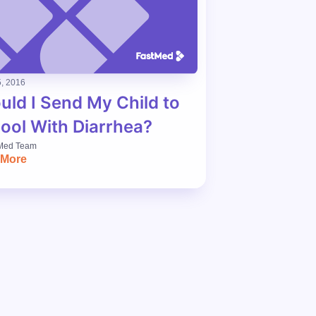
, 2016
uld I Send My Child to
ool With Diarrhea?
Med Team
 More