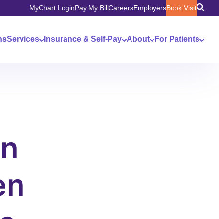
MyChart Login
Pay My Bill
Careers
Employers
Book Visit
ns
Services
Insurance & Self-Pay
About
For Patients
un
en