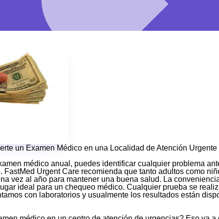
certe un Examen Médico en una Localidad de Atención Urgente
amen médico anual, puedes identificar cualquier problema ant
io. FastMed Urgent Care recomienda que tanto adultos como ni
na vez al año para mantener una buena salud. La conveniencia
lugar ideal para un chequeo médico. Cualquier prueba se realiz
ntamos con laboratorios y usualmente los resultados están dis
men médico en un centro de atención de urgencias? Eso va a 