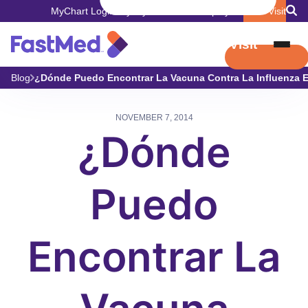
MyChart Login
Pay My Bill
Careers
Employers
Book Visit
Book Visit
Blog
¿Dónde Puedo Encontrar La Vacuna Contra La Influenza E
NOVEMBER 7, 2014
¿Dónde
Puedo
Encontrar La